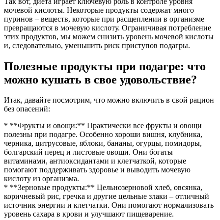
Так вот, диета играет ключевую роль в контроле уровня
мочевой кислоты. Некоторые продукты содержат много
пуринов – веществ, которые при расщеплении в организме
превращаются в мочевую кислоту. Ограничивая потребление
этих продуктов, мы можем снизить уровень мочевой кислоты
и, следовательно, уменьшить риск приступов подагры.
Полезные продукты при подагре: что
можно кушать в свое удовольствие?
Итак, давайте посмотрим, что можно включить в свой рацион
без опасений:
* **Фрукты и овощи:** Практически все фрукты и овощи
полезны при подагре. Особенно хороши вишня, клубника,
черника, цитрусовые, яблоки, бананы, огурцы, помидоры,
болгарский перец и листовые овощи. Они богаты
витаминами, антиоксидантами и клетчаткой, которые
помогают поддерживать здоровье и выводить мочевую
кислоту из организма.
* **Зерновые продукты:** Цельнозерновой хлеб, овсянка,
коричневый рис, гречка и другие цельные злаки – отличный
источник энергии и клетчатки. Они помогают нормализовать
уровень сахара в крови и улучшают пищеварение.