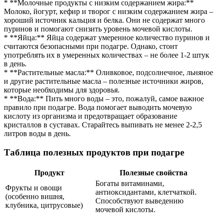
* **Молочные продукты с низким содержанием жира:**
Молоко, йогурт, кефир и творог с низким содержанием жира –
хороший источник кальция и белка. Они не содержат много
пуринов и помогают снизить уровень мочевой кислоты.
* **Яйца:** Яйца содержат умеренное количество пуринов и
считаются безопасными при подагре. Однако, стоит
употреблять их в умеренных количествах – не более 1-2 штук
в день.
* **Растительные масла:** Оливковое, подсолнечное, льняное
и другие растительные масла – полезные источники жиров,
которые необходимы для здоровья.
* **Вода:** Пить много воды – это, пожалуй, самое важное
правило при подагре. Вода помогает выводить мочевую
кислоту из организма и предотвращает образование
кристаллов в суставах. Старайтесь выпивать не менее 2-2,5
литров воды в день.
Таблица полезных продуктов при подагре
Продукт
Полезные свойства
Богаты витаминами,
Фрукты и овощи
антиоксидантами, клетчаткой.
(особенно вишня,
Способствуют выведению
клубника, цитрусовые)
мочевой кислоты.