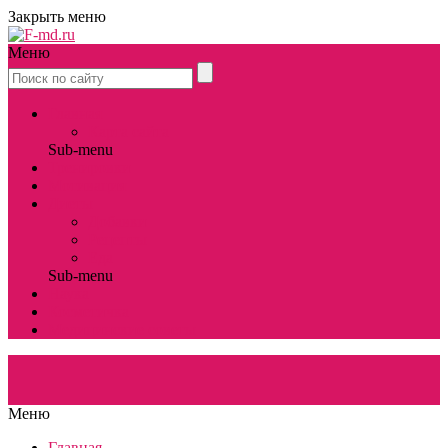
Закрыть меню
Меню
Главная
Карта сайта
Sub-menu
Тренировки
Мотивация
Диеты
Добавки
Рецепты
Еда
Sub-menu
Наука
Косметичка
Медицинские советы
Меню
Главная