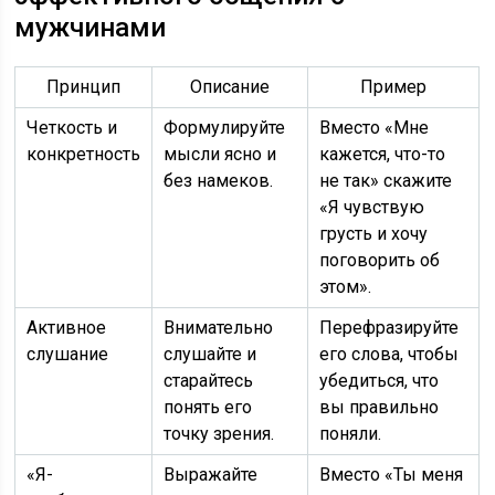
мужчинами
Принцип
Описание
Пример
Четкость и
Формулируйте
Вместо «Мне
конкретность
мысли ясно и
кажется, что-то
без намеков.
не так» скажите
«Я чувствую
грусть и хочу
поговорить об
этом».
Активное
Внимательно
Перефразируйте
слушание
слушайте и
его слова, чтобы
старайтесь
убедиться, что
понять его
вы правильно
точку зрения.
поняли.
«Я-
Выражайте
Вместо «Ты меня