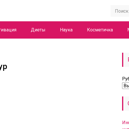
тивация
Диеты
Наука
Косметичка
ур
Ру
Ин