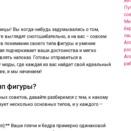
инт
Пут
со
Ме
бе
ницы! Вы когда-нибудь задумывались о том,
па
е выглядят сногсшибательно, а на вас – совсем
Ап
 а в понимании своего типа фигуры и умении
ро
ая подчеркивает ваши достоинства и мягко
Ап
авлять напоказ. Готовы отправиться в
ра
 моды, где каждая из вас найдет свой идеальный
ее, и мы начинаем!
ип фигуры?
ых советов, давайте разберемся с тем, к какому
вует несколько основных типов, и у каждого –
ип):** Ваши плечи и бедра примерно одинаковой