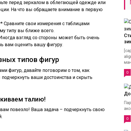
таньте перед зеркалом в облегающей одежде или
ции. На что вы обращаете внимание в первую
** Сравните свои измерения с таблицами
му типу вы ближе всего.
Ст
 Иногда взгляд со стороны может быть очень
зи
ь вам оценить вашу фигуру.
[ca
ali
зных типов фигур
ман
ами фигур, давайте поговорим о том, как
0
 подчеркнуть ваши достоинства и скрыть
До
киваем талию!
Пар
акс
, вам повезло! Ваша задача – подчеркнуть свою
.
0