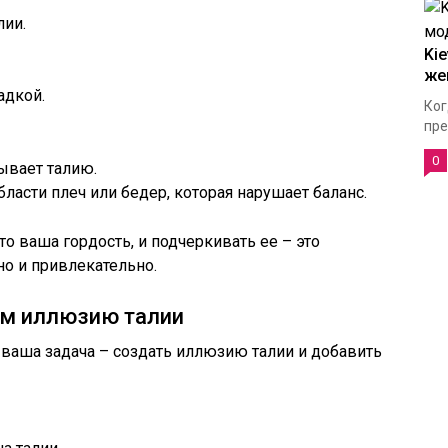
лии.
Ki
же
адкой.
Ког
пре
0
ывает талию.
асти плеч или бедер, которая нарушает баланс.
то ваша гордость, и подчеркивать ее – это
о и привлекательно.
ем иллюзию талии
, ваша задача – создать иллюзию талии и добавить