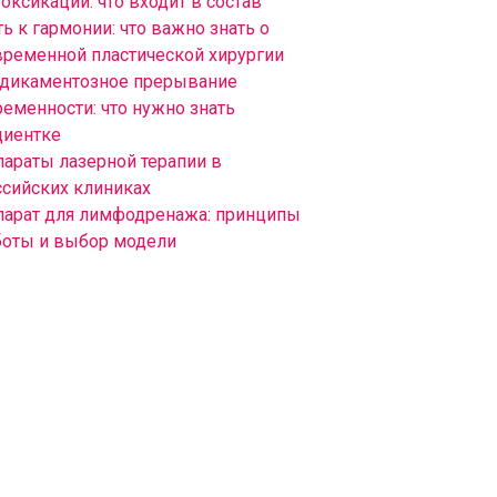
оксикации: что входит в состав
ь к гармонии: что важно знать о
временной пластической хирургии
дикаментозное прерывание
ременности: что нужно знать
циентке
параты лазерной терапии в
ссийских клиниках
парат для лимфодренажа: принципы
боты и выбор модели