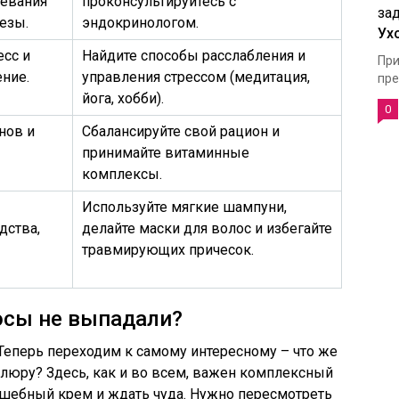
левания
проконсультируйтесь с
езы.
эндокринологом.
Ух
есс и
Найдите способы расслабления и
При
ние.
управления стрессом (медитация,
пре
йога, хобби).
0
нов и
Сбалансируйте свой рацион и
принимайте витаминные
комплексы.
Используйте мягкие шампуни,
дства,
делайте маски для волос и избегайте
травмирующих причесок.
осы не выпадали?
 Теперь переходим к самому интересному – что же
люру? Здесь, как и во всем, важен комплексный
лшебный крем и ждать чуда. Нужно пересмотреть