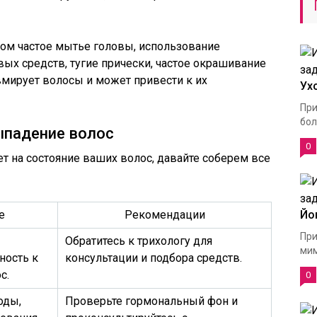
ком частое мытье головы, использование
ых средств, тугие прически, частое окрашивание
авмирует волосы и может привести к их
Ух
При
бол
ыпадение волос
0
ет на состояние ваших волос, давайте соберем все
е
Рекомендации
Йо
При
Обратитесь к трихологу для
мим
ность к
консультации и подбора средств.
с.
0
оды,
Проверьте гормональный фон и