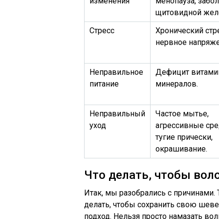
изменения
менопауза, забо
щитовидной жел
Стресс
Хронический стр
нервное напряже
Неправильное
Дефицит витами
питание
минералов.
Неправильный
Частое мытье,
уход
агрессивные сре
тугие прически,
окрашивание.
Что делать, чтобы вол
Итак, мы разобрались с причинами.
делать, чтобы сохранить свою шеве
подход. Нельзя просто намазать во