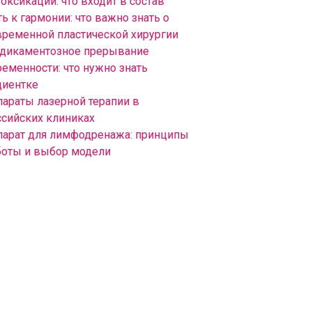
оксикации: что входит в состав
ь к гармонии: что важно знать о
временной пластической хирургии
дикаментозное прерывание
ременности: что нужно знать
циентке
параты лазерной терапии в
ссийских клиниках
парат для лимфодренажа: принципы
боты и выбор модели