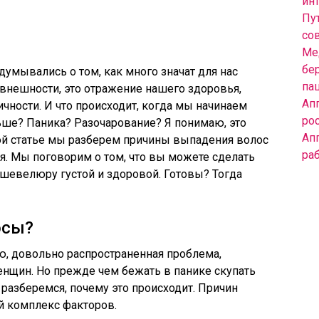
инт
Пут
со
Ме
бе
думывались о том, как много значат для нас
па
 внешности, это отражение нашего здоровья,
Ап
чности. И что происходит, когда мы начинаем
ро
ньше? Паника? Разочарование? Я понимаю, это
Ап
этой статье мы разберем причины выпадения волос
ра
ься. Мы поговорим о том, что вы можете сделать
 шевелюру густой и здоровой. Готовы? Тогда
осы?
ю, довольно распространенная проблема,
енщин. Но прежде чем бежать в панике скупать
 разберемся, почему это происходит. Причин
ый комплекс факторов.