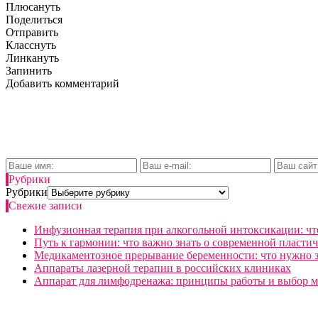
Плюсануть
Поделиться
Отправить
Класснуть
Линкануть
Запинить
Добавить комментарий
Рубрики
Рубрики
Свежие записи
Инфузионная терапия при алкогольной интоксикации: что
Путь к гармонии: что важно знать о современной пласти
Медикаментозное прерывание беременности: что нужно з
Аппараты лазерной терапии в российских клиниках
Аппарат для лимфодренажа: принципы работы и выбор 