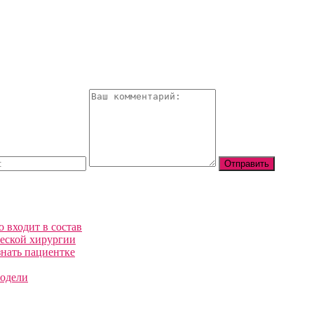
 входит в состав
ческой хирургии
нать пациентке
модели