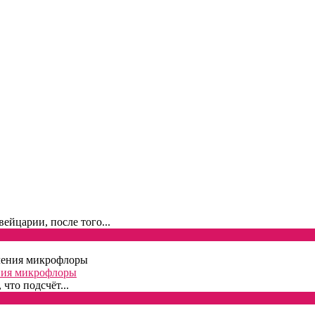
йцарии, после того...
ния микрофлоры
что подсчёт...