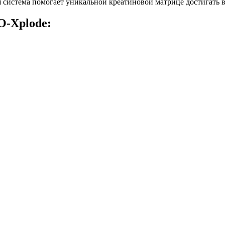
я система помогает уникальной креатиновой матрице достигать 
O-Xplode: