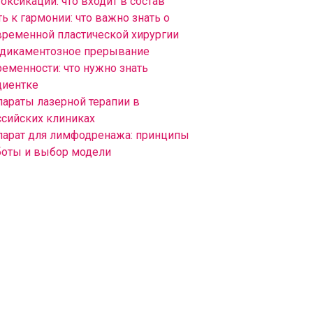
оксикации: что входит в состав
ь к гармонии: что важно знать о
временной пластической хирургии
дикаментозное прерывание
ременности: что нужно знать
циентке
параты лазерной терапии в
ссийских клиниках
парат для лимфодренажа: принципы
боты и выбор модели