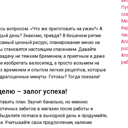
инт
Пут
со
Ме
бе
есь вопросом: «Что же приготовить на ужин?» А
па
ждый день? Знакомо, правда? В бешеном ритме
Ап
 самый ценный ресурс, планирование меню на
ро
ы становятся настоящим спасением. Давайте
Ап
у задачу не тяжким бременем, а приятным и даже
ра
 изобретать велосипед, а просто возьмем на
х временем и опытом легких рецептов, которые
 драгоценные минуты. Готовы? Тогда поехали!
елю – залог успеха!
тавить план. Звучит банально, но именно
тичных забегов в магазин после работы и
Выделите полчаса в выходной день и продумайте,
ли. Учитывайте свои предпочтения, наличие