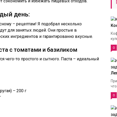
ет сэкономить и избежать пищевых отходов.
дый день:
сному – рецептам! Я подобрал несколько
Ко
дут для занятых людей. Они простые в
Коф
еских ингредиентов и гарантированно вкусные.
кул
0
ста с томатами и базиликом
 чего-то простого и сытного. Паста – идеальный
Ле
При
что
ругая) – 200 г
0
г