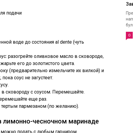
За
ля подачи
Пре
нап
було
0
нной воде до состояния al dente (чуть
соус: разогрейте оливковое масло в сковороде,
жарьте его до золотистого цвета.
соку (предварительно измельчите их вилкой) и
 пока соус не загустеет.
усу.
ее в сковороду с соусом. Перемешайте.
перемешайте еще раз.
в тертым пармезаном (по желанию).
 в лимонно-чесночном маринаде
е можно подать с любым гарниром.