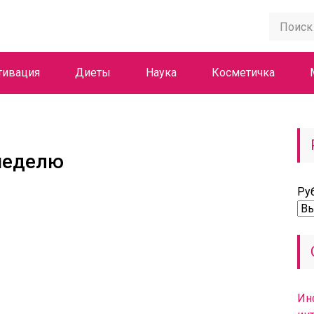
тивация
Диеты
Наука
Косметичка
неделю
Ру
Ин