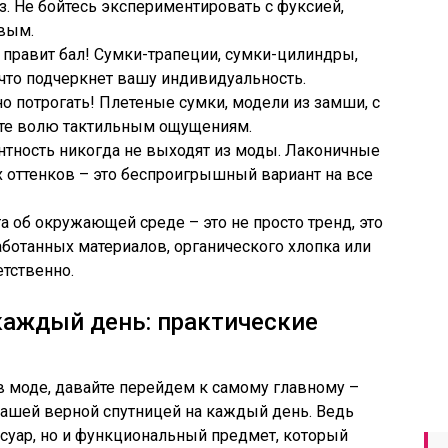
з. Не бойтесь экспериментировать с фуксией,
вым.
правит бал! Сумки-трапеции, сумки-цилиндры,
что подчеркнет вашу индивидуальность.
жно потрогать! Плетеные сумки, модели из замши, с
йте волю тактильным ощущениям.
антность никогда не выходят из моды. Лаконичные
 оттенков – это беспроигрышный вариант на все
а об окружающей среде – это не просто тренд, это
ботанных материалов, органического хлопка или
етственно.
каждый день: практические
 в моде, давайте перейдем к самому главному –
 вашей верной спутницей на каждый день. Ведь
ссуар, но и функциональный предмет, который