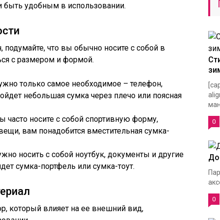
 быть удобным в использовании.
ости
 подумайте, что вы обычно носите с собой в
ся с размером и формой.
Ст
зи
нужно только самое необходимое – телефон,
[ca
ойдет небольшая сумка через плечо или поясная
ali
ман
ы часто носите с собой спортивную форму,
0
вещи, вам понадобится вместительная сумка-
ужно носить с собой ноутбук, документы и другие
До
дет сумка-портфель или сумка-тоут.
Пар
акс
териал
0
р, который влияет на ее внешний вид,