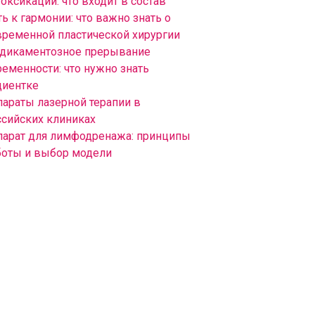
оксикации: что входит в состав
ь к гармонии: что важно знать о
временной пластической хирургии
дикаментозное прерывание
ременности: что нужно знать
циентке
параты лазерной терапии в
ссийских клиниках
парат для лимфодренажа: принципы
боты и выбор модели