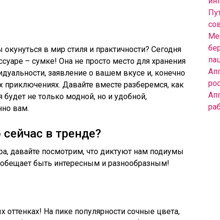
инт
Пут
со
Ме
бе
 окунуться в мир стиля и практичности? Сегодня
па
уаре – сумке! Она не просто место для хранения
Ап
дуальности, заявление о вашем вкусе и, конечно
ро
 приключениях. Давайте вместе разберемся, как
Ап
будет не только модной, но и удобной,
ра
но вам.
 сейчас в тренде?
а, давайте посмотрим, что диктуют нам подиумы
а обещает быть интересным и разнообразным!
ых оттенках! На пике популярности сочные цвета,