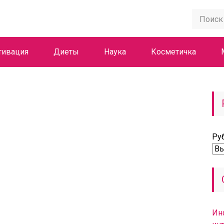
тивация
Диеты
Наука
Косметичка
Ру
Ин