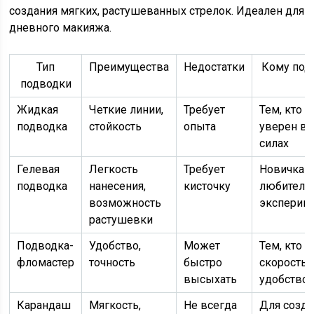
создания мягких, растушеванных стрелок. Идеален для
дневного макияжа.
Тип
Преимущества
Недостатки
Кому под
подводки
Жидкая
Четкие линии,
Требует
Тем, кто
подводка
стойкость
опыта
уверен в 
силах
Гелевая
Легкость
Требует
Новичкам
подводка
нанесения,
кисточку
любителя
возможность
эксперим
растушевки
Подводка-
Удобство,
Может
Тем, кто 
фломастер
точность
быстро
скорость 
высыхать
удобство
Карандаш
Мягкость,
Не всегда
Для созда