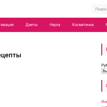
тивация
Диеты
Наука
Косметичка
ецепты
Ру
Ин