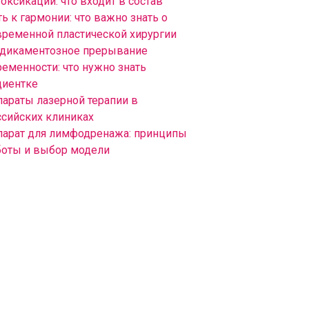
оксикации: что входит в состав
ь к гармонии: что важно знать о
временной пластической хирургии
дикаментозное прерывание
ременности: что нужно знать
циентке
параты лазерной терапии в
ссийских клиниках
парат для лимфодренажа: принципы
боты и выбор модели