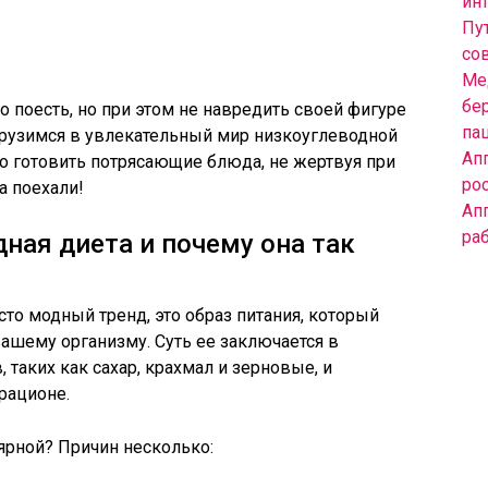
инт
Пут
со
Ме
бе
 поесть, но при этом не навредить своей фигуре
па
грузимся в увлекательный мир низкоуглеводной
Ап
но готовить потрясающие блюда, не жертвуя при
ро
а поехали!
Ап
ра
ная диета и почему она так
сто модный тренд, это образ питания, который
ашему организму. Суть ее заключается в
 таких как сахар, крахмал и зерновые, и
рационе.
лярной? Причин несколько: