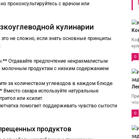
ьно проконсультируйтесь с врачом или
зкоуглеводной кулинарии
Ко
это не сложно, если знать основные принципы.
Коф
:
кул
0
ы:** Отдавайте предпочтение некрахмалистым
и молочным продуктам с низким содержанием
дите за количеством углеводов в каждом блюде.
Ле
** Вместо сахара используйте натуральные
При
итритол или ксилит.
что
Клетчатка помогает поддерживать чувство сытости
0
апрещенных продуктов