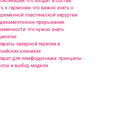
оксикации: что входит в состав
ь к гармонии: что важно знать о
временной пластической хирургии
дикаментозное прерывание
ременности: что нужно знать
циентке
параты лазерной терапии в
ссийских клиниках
парат для лимфодренажа: принципы
боты и выбор модели