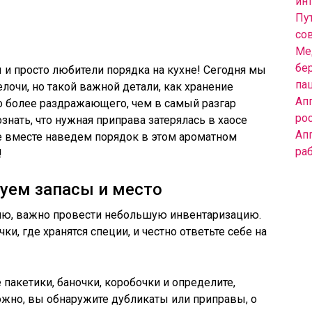
инт
Пут
со
Ме
бе
 и просто любители порядка на кухне! Сегодня мы
па
елочи, но такой важной детали, как хранение
Ап
го более раздражающего, чем в самый разгар
ро
нать, что нужная приправа затерялась в хаосе
Ап
же вместе наведем порядок в этом ароматном
ра
!
руем запасы и место
ию, важно провести небольшую инвентаризацию.
и, где хранятся специи, и честно ответьте себе на
е пакетики, баночки, коробочки и определите,
можно, вы обнаружите дубликаты или приправы, о