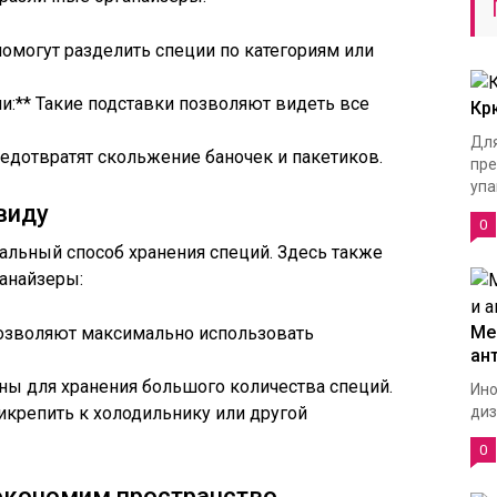
помогут разделить специи по категориям или
и:** Такие подставки позволяют видеть все
Кр
Для
редотвратят скольжение баночек и пакетиков.
пре
упа
виду
0
сальный способ хранения специй. Здесь также
анайзеры:
Ме
позволяют максимально использовать
ан
ны для хранения большого количества специй.
Ино
икрепить к холодильнику или другой
диз
0
экономим пространство