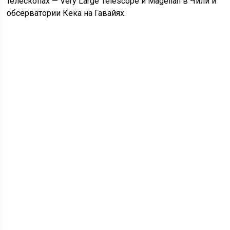
телескопах — Very Large Telescope и Magellan в Чили и
обсерватории Кека на Гавайях.