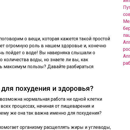
инт
Пут
со
Ме
бе
па
поговорим о вещи, которая кажется такой простой
Ап
ает огромную роль в нашем здоровье и, конечно
ро
ечь пойдет о воде! Вы наверняка слышали о
Ап
 количества воды, но знаете ли вы, как
ра
чь максимум пользы? Давайте разбираться
 для похудения и здоровья?
невозможна нормальная работа ни одной клетки
 всех процессах, начиная от пищеварения и
чему же она так важна именно для похудения?
 помогает организму расщеплять жиры и углеводы,