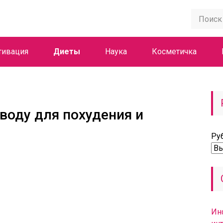
тивация
Диеты
Наука
Косметичка
воду для похудения и
Ру
Ин