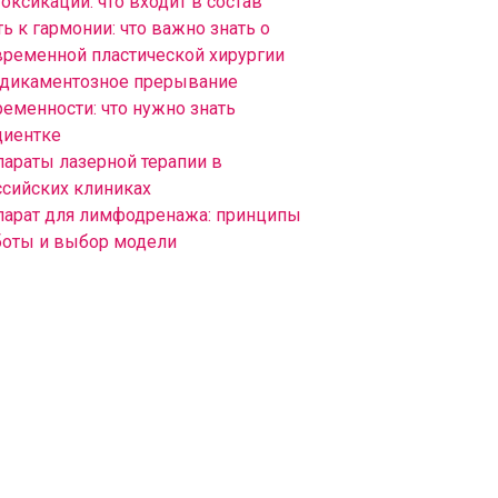
оксикации: что входит в состав
ь к гармонии: что важно знать о
временной пластической хирургии
дикаментозное прерывание
ременности: что нужно знать
циентке
параты лазерной терапии в
ссийских клиниках
парат для лимфодренажа: принципы
боты и выбор модели