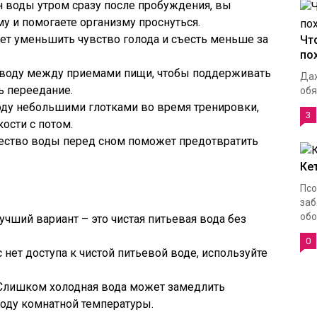
ан воды утром сразу после пробуждения, вы
у и помогаете организму проснуться.
жет уменьшить чувство голода и съесть меньше за
Чт
по
 воду между приемами пищи, чтобы поддерживать
Даж
ь переедание.
обя
воду небольшими глотками во время тренировки,
3
ости с потом.
чество воды перед сном поможет предотвратить
Ке
Псо
заб
обо
лучший вариант – это чистая питьевая вода без
0
с нет доступа к чистой питьевой воде, используйте
* Слишком холодная вода может замедлить
оду комнатной температуры.