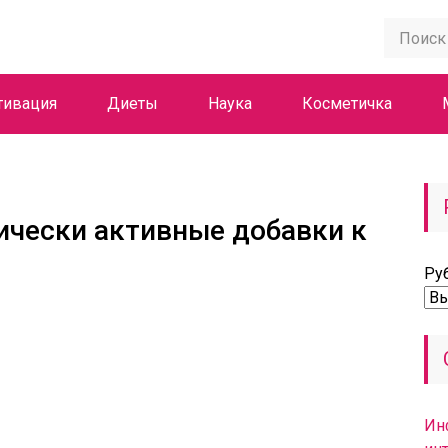
тивация
Диеты
Наука
Косметичка
ически активные добавки к
Ру
Ин