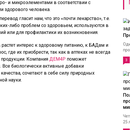
о- и микроэлементами в соответствии с
и здорового человека.
ревод гласит нам, что это «почти лекарство», т.е.
аких-либо проблем со здоровьем; используются в
ий или для профилактики их возникновения.
Пр
Оди
растет интерес к здоровому питанию, к БАДам и
про
с, где их приобрести, так как в аптеках не всегда
 продукции. Компания
ДЕМ4Р
поможет
3
. Все биологически активные добавки
качества, сочетают в себе силу природных
ой науки.
По
пр
ми
Чет
25 