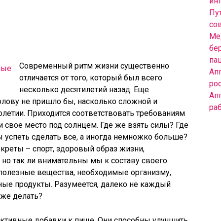
инт
Пут
со
Ме
бе
па
Современный ритм жизни существенно
Ап
отличается от того, который был всего
ро
несколько десятилетий назад. Еще
Ап
олову не пришло бы, насколько сложной и
ра
толетии. Приходится соответствовать требованиям
и свое место под солнцем. Где же взять силы? Где
ы успеть сделать все, а иногда немножко больше?
креты – спорт, здоровый образ жизни,
 но так ли внимательны мы к составу своего
 полезные вещества, необходимые организму,
ные продукты. Разумеется, далеко не каждый
 же делать?
активные добавки к пище. Они способны улучшить