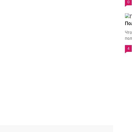
0
По
Что
пол
4