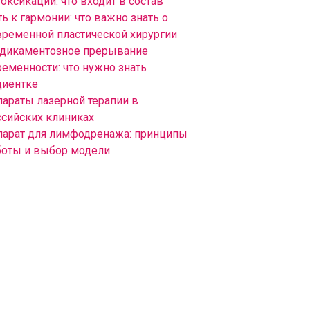
оксикации: что входит в состав
ь к гармонии: что важно знать о
временной пластической хирургии
дикаментозное прерывание
ременности: что нужно знать
циентке
параты лазерной терапии в
ссийских клиниках
парат для лимфодренажа: принципы
боты и выбор модели