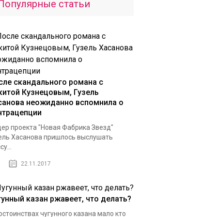
Популярные статьи
сле скандального романа с
китой Кузнецовым, Гузель
санова неожиданно вспомнила о
нтрацепции
ер проекта "Новая Фабрика Звезд"
ель Хасанова пришлось выслушать
у...
22.11.2017
гунный казан ржавеет, что делать?
остоинствах чугунного казана мало кто