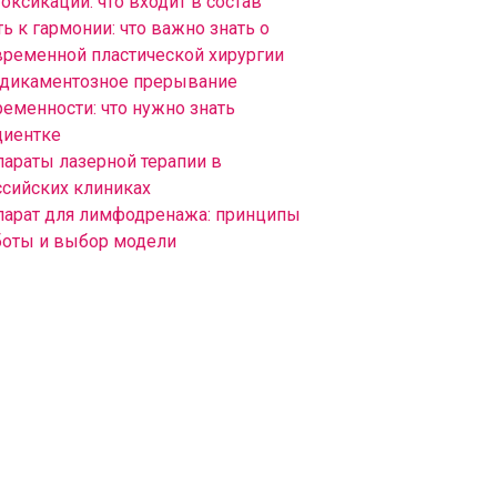
оксикации: что входит в состав
ь к гармонии: что важно знать о
временной пластической хирургии
дикаментозное прерывание
ременности: что нужно знать
циентке
параты лазерной терапии в
ссийских клиниках
парат для лимфодренажа: принципы
боты и выбор модели