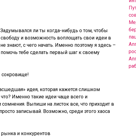
инт
Пут
со
Ме
бе
Задумывался ли ты когда-нибудь о том, чтобы
па
 свободу и возможность воплощать свои идеи в
Ап
не знают, с чего начать. Именно поэтому я здесь –
ро
 помочь тебе сделать первый шаг к своему
Ап
ра
о сокровище!
умасшедшая» идея, которая кажется слишком
 что? Именно такие идеи чаще всего и
 сомнения. Выпиши на листок все, что приходит в
 просто записывай. Возможно, среди этого хаоса
 рынка и конкурентов