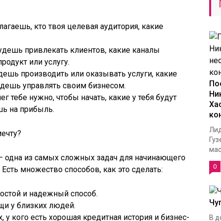
лагаешь, кто твоя целевая аудитория, какие
будешь привлекать клиентов, какие каналы
родукт или услугу.
удешь производить или оказывать услуги, какие
По
будешь управлять своим бизнесом.
Ни
г тебе нужно, чтобы начать, какие у тебя будут
Ха
шь на прибыль.
ко
Лид
мечту?
Гуз
масс
 – одна из самых сложных задач для начинающего
0
 Есть множество способов, как это сделать:
остой и надежный способ.
Чу
щи у близких людей.
ех, у кого есть хорошая кредитная история и бизнес-
В д