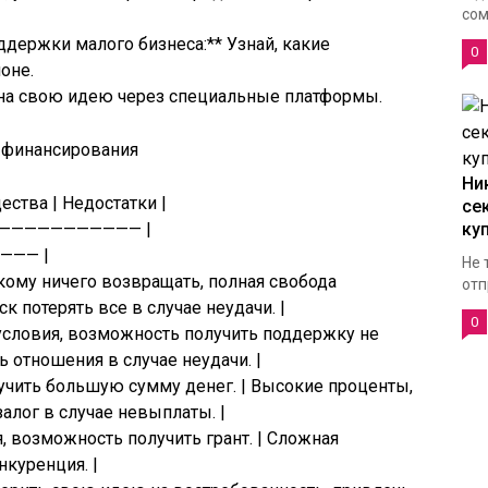
сом
держки малого бизнеса:** Узнай, какие
0
оне.
 на свою идею через специальные платформы.
 финансирования
Ни
ства | Недостатки |
се
———————————— |
ку
—— |
Не 
кому ничего возвращать, полная свобода
отп
к потерять все в случае неудачи. |
0
 условия, возможность получить поддержку не
ь отношения в случае неудачи. |
лучить большую сумму денег. | Высокие проценты,
залог в случае невыплаты. |
я, возможность получить грант. | Сложная
куренция. |