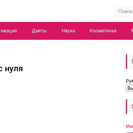
тивация
Диеты
Наука
Косметичка
с нуля
Ру
Ин