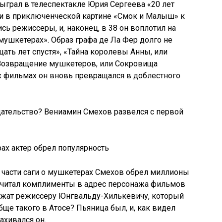
сыграл в телеспектакле Юрия Сергеева «20 лет
ли в приключенческой картине «Смок и Малыш» к
ь режиссеры, и, наконец, в 38 он воплотил на
 мушкетерах». Образ графа де Ла Фер долго не
ать лет спустя», «Тайна королевы Анны, или
«Возвращение мушкетеров, или Сокровища
х фильмах он вновь превращался в доблестного
рах актер обрел популярность
ой части саги о мушкетерах Смехов обрел миллионы
 считал комплименты в адрес персонажа фильмов
жат режиссеру Юнгвальду-Хилькевичу, который
бще такого в Атосе? Пьяница был, и, как видел
ахивался он.