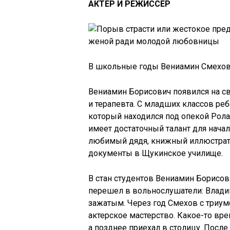
АКТЕР И РЕЖИССЕР
В школьные годы Вениамин Смехов
Вениамин Борисович появился на св
и терапевта. С младших классов р
который находился под опекой Рола
имеет достаточный талант для нача
любимый дядя, книжный иллюстрато
документы в Щукинское училище.
В стан студентов Вениамин Борисов
перешел в вольнослушатели: Влад
зажатым. Через год Смехов с триум
актерское мастерство. Какое-то вр
а позднее приехал в столицу. Посл