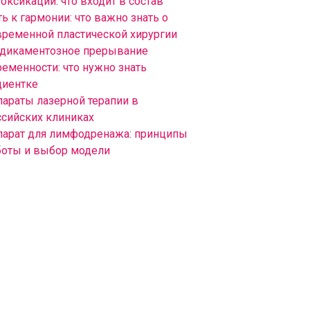
оксикации: что входит в состав
ь к гармонии: что важно знать о
временной пластической хирургии
дикаментозное прерывание
ременности: что нужно знать
циентке
параты лазерной терапии в
ссийских клиниках
парат для лимфодренажа: принципы
боты и выбор модели