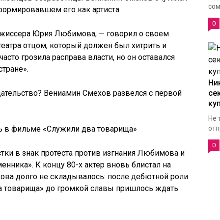
сом
сформировавшем его как артиста.
0
ежиссера Юрия Любимова, — говорил о своем
театра отцом, который должен был хитрить и
часто грозила расправа власти, но он оставался
тране».
Ни
се
ку
Не 
ь в фильме «Служили два товарища»
отп
0
стки в знак протеста против изгнания Любимова и
менника». К концу 80-х актер вновь блистал на
ехова долго не складывалось: после дебютной роли
ва товарища» до громкой славы пришлось ждать