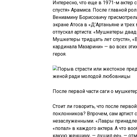
Интересно, что еще в 1971-м актер 
спустя» Арамиса. После главной ро
Вениамину Борисовичу присмотрелис
экране Атоса в «Д’Артаньяне и трех
отпускал артиста: «Мушкетеры двадц
Мушкетеры тридцать лет спустя», 
кардинала Мазарини» — во всех эти
героя.
После первой части саги о мушкете
Стоит ли говорить, что после перв
поклонников? Впрочем, сам артист
незаслуженными. «Лавры принадле
«попал» в каждого актера. А что воо
какую женщину, — душил ее», — отм