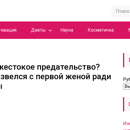
тивация
Диеты
Наука
Косметичка
жестокое предательство?
звелся с первой женой ради
Ру
ы
Ин