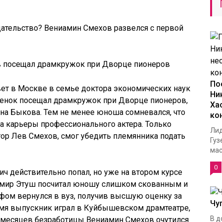
 посещал драмкружок при Дворце пионеров
По
ет в Москве в семье доктора экономических наук
Ни
ебенок посещал драмкружок при Дворце пионеров,
Ха
на Быкова. Тем не менее юноша сомневался, что
ко
ла карьеры профессионального актера. Только
Лид
р Лев Смехов, смог убедить племянника подать
Гуз
масс
0
ич действительно попал, но уже на втором курсе
имир Этуш посчитал юношу слишком скованным и
фом вернулся в вуз, получив высшую оценку за
Чу
емя выпускник играл в Куйбышевском драмтеатре,
В д
е месяцев безработицы Вениамин Смехов очутился