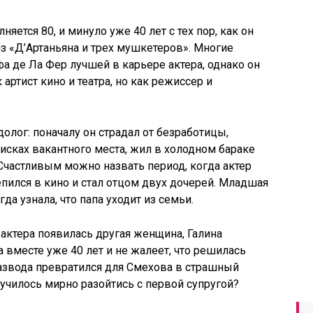
яется 80, и минуло уже 40 лет с тех пор, как он
из «Д’Артаньяна и трех мушкетеров». Многие
а де Ла Фер лучшей в карьере актера, однако он
артист кино и театра, но как режиссер и
долог: поначалу он страдал от безработицы,
исках вакантного места, жил в холодном бараке
Счастливым можно назвать период, когда актер
епился в кино и стал отцом двух дочерей. Младшая
гда узнала, что папа уходит из семьи.
е актера появилась другая женщина, Галина
 вместе уже 40 лет и не жалеет, что решилась
развода превратился для Смехова в страшный
лучилось мирно разойтись с первой супругой?