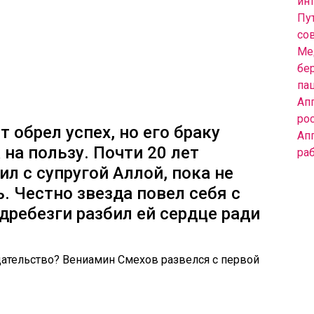
инт
Пут
со
Ме
бе
па
Ап
ро
т обрел успех, но его браку
Ап
на пользу. Почти 20 лет
ра
л с супругой Аллой, пока не
. Честно звезда повел себя с
дребезги разбил ей сердце ради