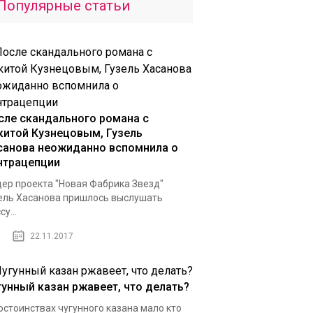
Популярные статьи
сле скандального романа с
китой Кузнецовым, Гузель
санова неожиданно вспомнила о
нтрацепции
ер проекта "Новая Фабрика Звезд"
ель Хасанова пришлось выслушать
у...
22.11.2017
гунный казан ржавеет, что делать?
остоинствах чугунного казана мало кто