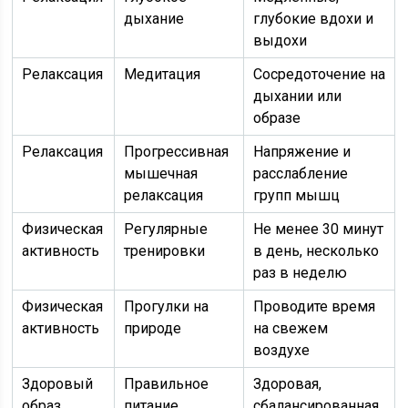
дыхание
глубокие вдохи и
выдохи
Релаксация
Медитация
Сосредоточение на
дыхании или
образе
Релаксация
Прогрессивная
Напряжение и
мышечная
расслабление
релаксация
групп мышц
Физическая
Регулярные
Не менее 30 минут
активность
тренировки
в день, несколько
раз в неделю
Физическая
Прогулки на
Проводите время
активность
природе
на свежем
воздухе
Здоровый
Правильное
Здоровая,
образ
питание
сбалансированная