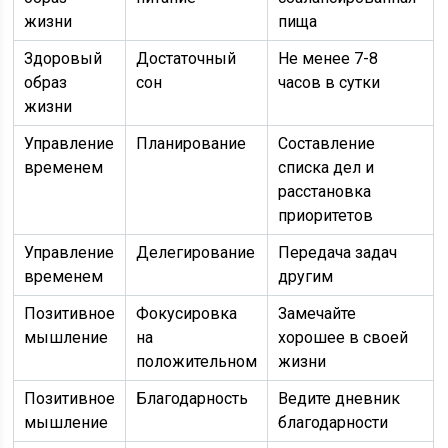
жизни
пища
Здоровый
Достаточный
Не менее 7-8
образ
сон
часов в сутки
жизни
Управление
Планирование
Составление
временем
списка дел и
расстановка
приоритетов
Управление
Делегирование
Передача задач
временем
другим
Позитивное
Фокусировка
Замечайте
мышление
на
хорошее в своей
положительном
жизни
Позитивное
Благодарность
Ведите дневник
мышление
благодарности