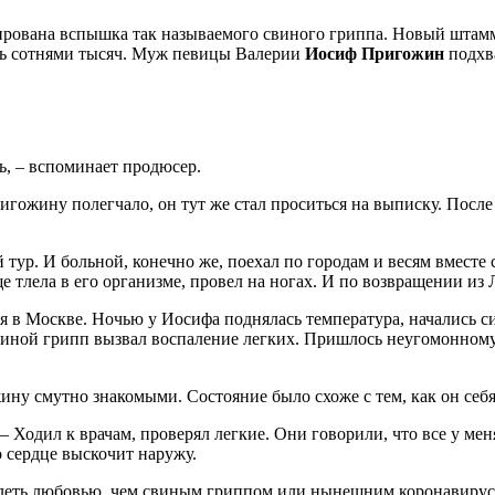
ирована вспышка так называемого свиного гриппа. Новый штамм
сь сотнями тысяч. Муж певицы Валерии
Иосиф Пригожин
подхва
ь, – вспоминает продюсер.
ригожину полегчало, он тут же стал проситься на выписку. Посл
 тур. И больной, конечно же, поехал по городам и весям вместе
е тлела в его организме, провел на ногах. И по возвращении из
я в Москве. Ночью у Иосифа поднялась температура, начались с
виной грипп вызвал воспаление легких. Пришлось неугомонному
у смутно знакомыми. Состояние было схоже с тем, как он себя 
. – Ходил к врачам, проверял легкие. Они говорили, что все у м
о сердце выскочит наружу.
 болеть любовью, чем свиным гриппом или нынешним коронавирус