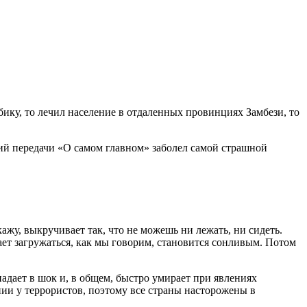
ику, то лечил население в отдаленных провинциях Замбези, то
щий передачи «О самом главном» заболел самой страшной
кажу, выкручивает так, что не можешь ни лежать, ни сидеть.
ает загружаться, как мы говорим, становится сонливым. Потом
падает в шок и, в общем, быстро умирает при явлениях
нии у террористов, поэтому все страны насторожены в