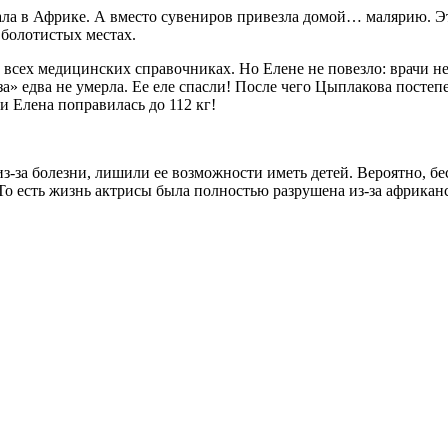
вала в Африке. А вместо сувениров привезла домой… малярию. Э
болотистых местах.
сех медицинских справочниках. Но Елене не повезло: врачи не 
а» едва не умерла. Ее еле спасли! После чего Цыплакова постеп
и Елена поправилась до 112 кг!
з-за болезни, лишили ее возможности иметь детей. Вероятно, б
 То есть жизнь актрисы была полностью разрушена из-за африкан