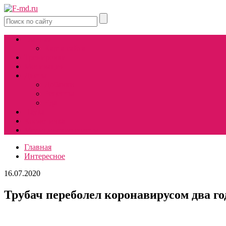
Главная
Карта сайта
Тренировки
Мотивация
Диеты
Добавки
Рецепты
Еда
Наука
Косметичка
Медицинские советы
Главная
Интересное
16.07.2020
Трубач переболел коронавирусом два го