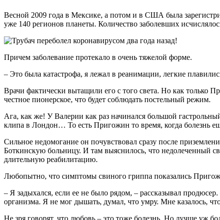
Весной 2009 года в Мексике, а потом и в США была зарегистр
уже 140 регионов планеты. Количество заболевших исчисляло
Причем заболевание протекало в очень тяжелой форме.
– Это была катастрофа, я лежал в реанимации, легкие плавилис
Врачи фактически вытащили его с того света. Но как только П
честное пионерское, что будет соблюдать постельный режим.
Ага, как же! У Валерии как раз начинался большой гастрольный
клипа в Лондон… То есть Пригожин то время, когда болезнь ещ
Сильное недомогание он почувствовал сразу после приземлени
Боткинскую больницу. И там выяснилось, что недолеченный с
длительную реабилитацию.
Любопытно, что симптомы свиного гриппа показались Пригожин
– Я задыхался, если ее не было рядом, – рассказывал продюсер
организма. Я не мог дышать, думал, что умру. Мне казалось, чт
Не зря говорят, что любовь – это тоже болезнь. Но лучше уж