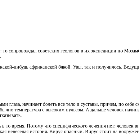
: то сопровождал советских геологов в их экспедиции по Мозамб
.
я какой-нибудь африканской бякой. Увы, так и получилось. Веду
ми глаза, начинает болеть все тело и суставы, причем, по себе с
обычно температура с высоким пульсом. А дальше человек начин
тказывать.
 в то время. Потому что специфического лечения нет: человек в
акая невеселая история. Вирус опасный. Вирус стоит на вооруже