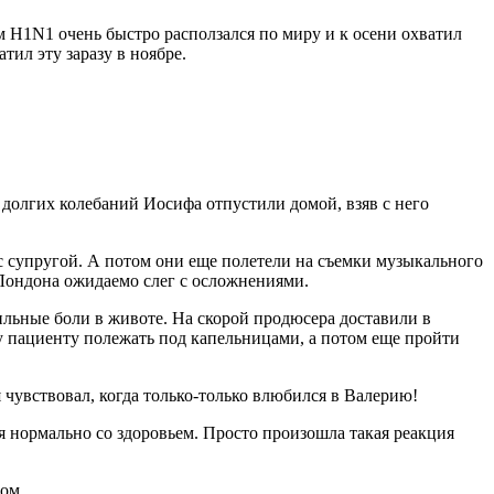
 H1N1 очень быстро расползался по миру и к осени охватил
тил эту заразу в ноябре.
е долгих колебаний Иосифа отпустили домой, взяв с него
 с супругой. А потом они еще полетели на съемки музыкального
 Лондона ожидаемо слег с осложнениями.
ильные боли в животе. На скорой продюсера доставили в
 пациенту полежать под капельницами, а потом еще пройти
чувствовал, когда только-только влюбился в Валерию!
еня нормально со здоровьем. Просто произошла такая реакция
ом.