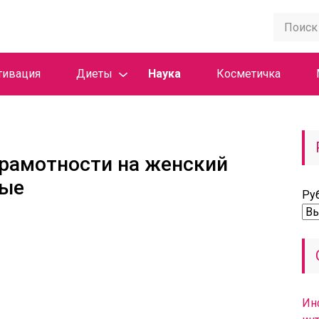
тивация
Диеты
Наука
Косметичка
рамотности на женский
ные
Ру
Ин