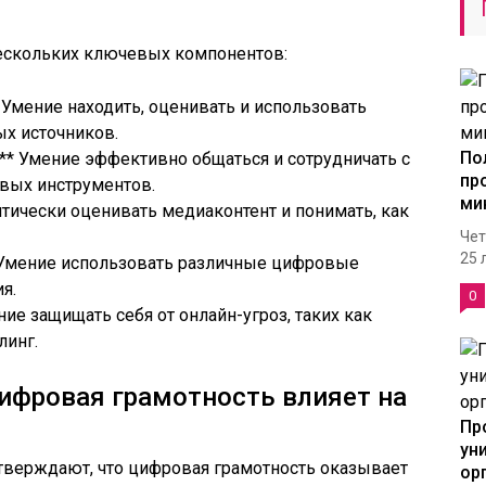
нескольких ключевых компонентов:
 Умение находить, оценивать и использовать
х источников.
По
** Умение эффективно общаться и сотрудничать с
пр
вых инструментов.
ми
итически оценивать медиаконтент и понимать, как
Чет
25 
* Умение использовать различные цифровые
я.
0
ние защищать себя от онлайн-угроз, таких как
линг.
ифровая грамотность влияет на
Пр
ун
верждают, что цифровая грамотность оказывает
ор