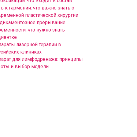
оксикации: что входит в состав
ь к гармонии: что важно знать о
временной пластической хирургии
дикаментозное прерывание
ременности: что нужно знать
циентке
параты лазерной терапии в
ссийских клиниках
парат для лимфодренажа: принципы
боты и выбор модели