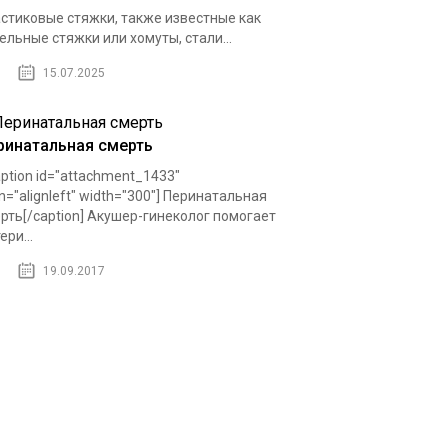
стиковые стяжки, также известные как
ельные стяжки или хомуты, стали...
15.07.2025
ринатальная смерть
ption id="attachment_1433"
gn="alignleft" width="300"] Перинатальная
рть[/caption] Акушер-гинеколог помогает
ери...
19.09.2017