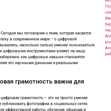
инт
Пут
со
Ме
бе
па
 Сегодня мы поговорим о теме, которая касается
Ап
пеху в современном мире – о цифровой
ро
мывались, насколько сильно умение пользоваться
Ап
и цифровыми инструментами влияет на нашу
ра
азберемся, как цифровые навыки становятся
пляя это научными данными и реальными
овая грамотность важна для
ифровая грамотность – это не просто умение
 публиковать фотографии в социальных сетях.
ля эффективной работы, обучения, общения и