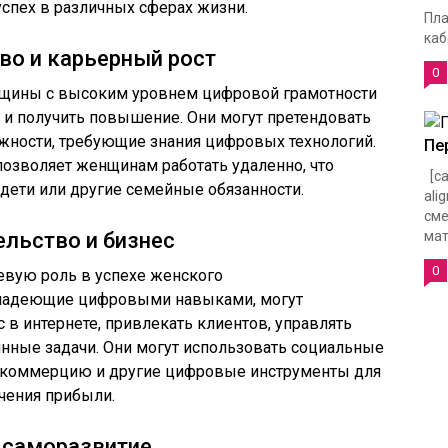
спех в различных сферах жизни.
Пла
каб
во и карьерный рост
0
нщины с высоким уровнем цифровой грамотности
 и получить повышение. Они могут претендовать
ности, требующие знания цифровых технологий.
Пе
позволяет женщинам работать удаленно, что
[ca
ь дети или другие семейные обязанности.
ali
сме
ельство и бизнес
мат
0
евую роль в успехе женского
владеющие цифровыми навыками, могут
 в интернете, привлекать клиентов, управлять
нные задачи. Они могут использовать социальные
ю коммерцию и другие цифровые инструменты для
чения прибыли.
и саморазвитие