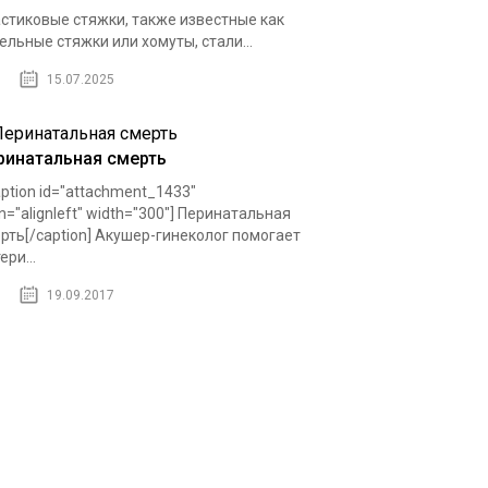
стиковые стяжки, также известные как
ельные стяжки или хомуты, стали...
15.07.2025
ринатальная смерть
ption id="attachment_1433"
gn="alignleft" width="300"] Перинатальная
рть[/caption] Акушер-гинеколог помогает
ери...
19.09.2017