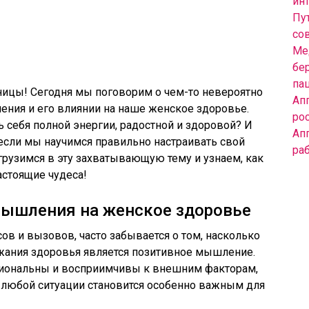
инт
Пут
со
Ме
бе
па
ницы! Сегодня мы поговорим о чем-то невероятно
Ап
ения и его влиянии на наше женское здоровье.
ро
ть себя полной энергии, радостной и здоровой? И
Ап
 если мы научимся правильно настраивать свой
ра
грузимся в эту захватывающую тему и узнаем, как
астоящие чудеса!
мышления на женское здоровье
ов и вызовов, часто забывается о том, насколько
ания здоровья является позитивное мышление.
циональны и восприимчивы к внешним факторам,
 любой ситуации становится особенно важным для