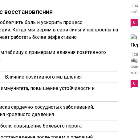
Пла
ие восстановления
каб
блегчить боль и ускорить процесс
0
аций. Когда мы верим в свои силы и настроены на
нает работать более эффективно.
Пе
им таблицу с примерами влияния позитивного
[ca
:
ali
сме
мат
Влияние позитивного мышления
0
 иммунитета, повышение устойчивости к
иска сердечно-сосудистых заболеваний,
ия кровяного давления
 боли, повышение болевого порога
осстановления после травм и операций