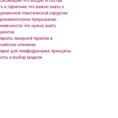
оксикации: что входит в состав
ь к гармонии: что важно знать о
временной пластической хирургии
дикаментозное прерывание
ременности: что нужно знать
циентке
параты лазерной терапии в
ссийских клиниках
парат для лимфодренажа: принципы
боты и выбор модели