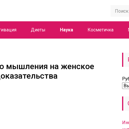
тивация
Диеты
Наука
Косметичка
го мышления на женское
доказательства
Ру
Ин