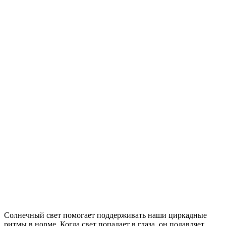
Солнечный свет помогает поддерживать наши циркадные
ритмы в норме. Когда свет попадает в глаза, он подавляет