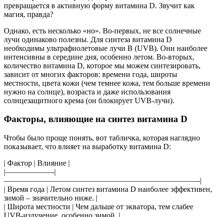
превращается в активную форму витамина D. Звучит как
магия, правда?
Однако, есть несколько «но». Во-первых, не все солнечные
лучи одинаково полезны. Для синтеза витамина D
необходимы ультрафиолетовые лучи B (UVB). Они наиболее
интенсивны в середине дня, особенно летом. Во-вторых,
количество витамина D, которое мы можем синтезировать,
зависит от многих факторов: времени года, широты
местности, цвета кожи (чем темнее кожа, тем больше времени
нужно на солнце), возраста и даже использования
солнцезащитного крема (он блокирует UVB-лучи).
Факторы, влияющие на синтез витамина D
Чтобы было проще понять, вот табличка, которая наглядно
показывает, что влияет на выработку витамина D:
| Фактор | Влияние |
|——————-|
—————————————————————————-|
| Время года | Летом синтез витамина D наиболее эффективен,
зимой – значительно ниже. |
| Широта местности | Чем дальше от экватора, тем слабее
UVB-излучение, особенно зимой. |