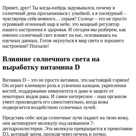
Привет, друг! Ты когда-нибудь задумывался, почему в
солнечный день просыпаешься с улыбкой, а в пасмурный –
чувствуешь себя немного… серым? Солнце – это не просто
огромный огненный шар в небе, это мощный регулятор
нашего настроения и здоровья. И сегодня мы разберем, как
именно солнечный свет влияет на нас, основываясь на
научных данных. Готов окунуться в мир света и хорошего
настроения? Поехали!
Влияние солнечного света на
выработку витамина D
Витамин D – это не просто витамин, это настоящий гормон!
Он играет ключевую роль в усвоении кальция, укреплении
костей, поддержании иммунитета и даже в защите от
некоторых видов рака. И самое интересное – наш организм
умеет производить его самостоятельно, когда кожа
подвергается воздействию солнечных лучей.
Представь себе: когда солнечные лучи падают на твою кожу,
они активируют молекулу под названием 7-
дегидрохолестерин. Эта молекула превращается в превитамин
D3, который затем, проходя через печень и почки,