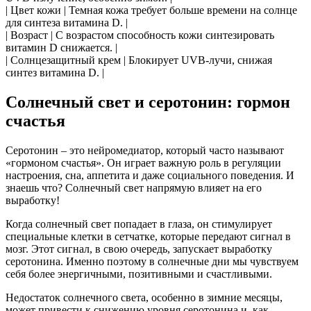
| Цвет кожи | Темная кожа требует больше времени на солнце
для синтеза витамина D. |
| Возраст | С возрастом способность кожи синтезировать
витамин D снижается. |
| Солнцезащитный крем | Блокирует UVB-лучи, снижая
синтез витамина D. |
Солнечный свет и серотонин: гормон
счастья
Серотонин – это нейромедиатор, который часто называют
«гормоном счастья». Он играет важную роль в регуляции
настроения, сна, аппетита и даже социального поведения. И
знаешь что? Солнечный свет напрямую влияет на его
выработку!
Когда солнечный свет попадает в глаза, он стимулирует
специальные клетки в сетчатке, которые передают сигнал в
мозг. Этот сигнал, в свою очередь, запускает выработку
серотонина. Именно поэтому в солнечные дни мы чувствуем
себя более энергичными, позитивными и счастливыми.
Недостаток солнечного света, особенно в зимние месяцы,
может привести к снижению уровня серотонина и, как