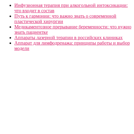
Инфузионная терапия при алкогольной интоксикации:
что входит в состав
Путь к гармонии: что важно знать о современной
пластической хирургии
Медикаментозное прерывание беременности: что нужно
знать пациентке
Аппараты лазерной терапии в российских клиниках
Аппарат для лимфодренажа: принципы работы и выбор
модели