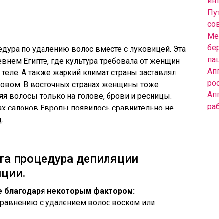
инт
Пут
со
Ме
бе
едура по удалению волос вместе с луковицей. Эта
па
внем Египте, где культура требовала от женщин
Ап
 теле. А также жаркий климат страны заставлял
ро
овом. В восточных странах женщины тоже
Ап
яя волосы только на голове, брови и ресницы.
ра
ах салонов Европы появилось сравнительно не
.
та процедура депиляции
иции.
е благодаря некоторым фактором:
сравнению с удалением волос воском или