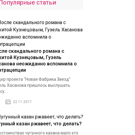
Популярные статьи
сле скандального романа с
китой Кузнецовым, Гузель
санова неожиданно вспомнила о
нтрацепции
ер проекта "Новая Фабрика Звезд"
ель Хасанова пришлось выслушать
у...
22.11.2017
гунный казан ржавеет, что делать?
остоинствах чугунного казана мало кто