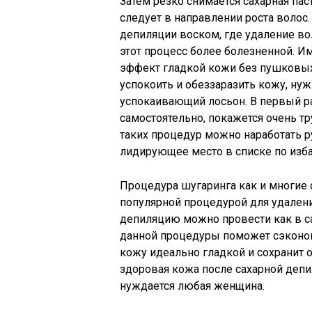
Затем резко снимается сахарная па
следует в направлении роста волос.
депиляции воском, где удаление вол
этот процесс более болезненной. И
эффект гладкой кожи без пушковых
успокоить и обеззаразить кожу, н
успокаивающий лосьон. В первый р
самостоятельно, покажется очень т
таких процедур можно наработать р
лидирующее место в списке по изб
Процедура шугаринга как и многие ст
популярной процедурой для удален
депиляцию можно провести как в са
данной процедуры поможет сэконом
кожу идеально гладкой и сохранит 
здоровая кожа после сахарной депил
нуждается любая женщина.