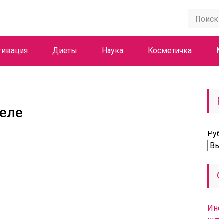
тивация
Диеты
Наука
Косметичка
теле
Ру
Ин