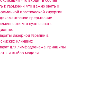
оксикации: что входит в состав
ь к гармонии: что важно знать о
временной пластической хирургии
дикаментозное прерывание
ременности: что нужно знать
циентке
параты лазерной терапии в
ссийских клиниках
парат для лимфодренажа: принципы
боты и выбор модели