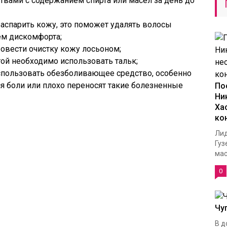
ствами с содержанием спирта или масел за день до
аспарить кожу, это поможет удалять волосы
ем дискомфорта;
овести очистку кожу лосьоном;
той необходимо использовать тальк;
спользовать обезболивающее средство, особенно
я боли или плохо переносят такие болезненные
По
Ни
Ха
ко
Лид
Гуз
масс
0
Чу
В д