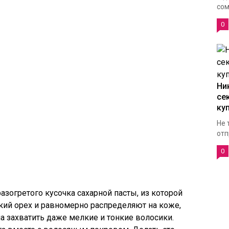
сом
0
Ни
се
ку
Не 
отп
0
зогретого кусочка сахарной пасты, из которой
кий орех и равномерно распределяют на коже,
а захватить даже мелкие и тонкие волосики.