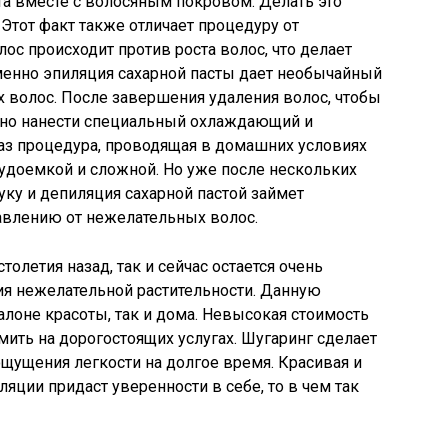
ста вместе с волосяным покровом. Делать это
 Этот факт также отличает процедуру от
ос происходит против роста волос, что делает
менно эпиляция сахарной пасты дает необычайный
 волос. После завершения удаления волос, чтобы
ужно нанести специальный охлаждающий и
аз процедура, проводящая в домашних условиях
рудоемкой и сложной. Но уже после нескольких
уку и депиляция сахарной пастой займет
авлению от нежелательных волос.
олетия назад, так и сейчас остается очень
ия нежелательной растительности. Данную
лоне красоты, так и дома. Невысокая стоимость
ить на дорогостоящих услугах. Шугаринг сделает
ощущения легкости на долгое время. Красивая и
яции придаст уверенности в себе, то в чем так